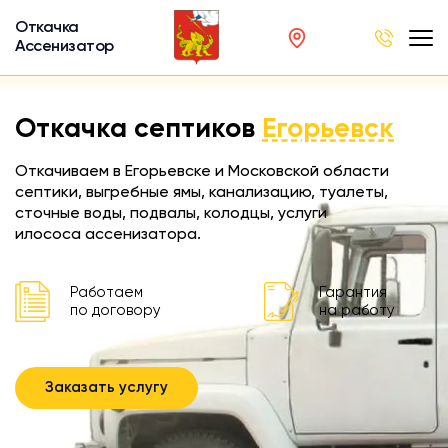
Откачка
Ассенизатор
х ям
Откачка септиков
Егорьевск
вод
Откачиваем в Егорьевске и Московской области
септики, выгребные ямы, канализацию, туалеты,
сточные воды, подвалы, колодцы, услуги
илососа ассенизатора.
ра
ции
Работаем
Гарантия
по договору
на работу
 машина
ка
Заказать услугу
ителей