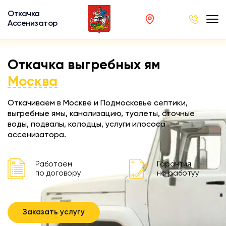
Откачка
Ассенизатор
х ям
Откачка выгребных ям
вод
Москва
Откачиваем в Москве и Подмосковье септики,
выгребные ямы, канализацию, туалеты, сточные
воды, подвалы, колодцы, услуги илососа
ра
ассенизатора.
ции
 машина
Работаем
Гарантия
ка
по договору
на работуу
ителей
Заказать услугу