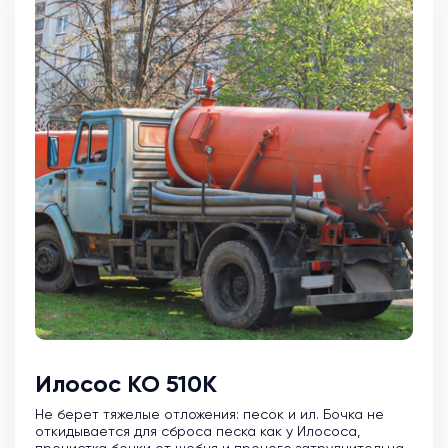
Илосос КО 510К
Не берет тяжелые отложения: песок и ил. Бочка не
откидывается для сброса песка как у Илососа,