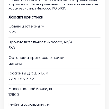
прочистка бочки от щебня и прочего затруднительна
и трудоемка. Ниже приведены основные технические
характеристики Илососа КО 510К.
Характеристики
Объем цистерны м³
3.25
Производительность насоса, м³/ч
360
Остановка процесса откачки
автомат
Габариты Д х Ш х В, м
7.6 х 2.5 х 3.32
Масса полной бочки, кг
12800
Глубина всасывания, м