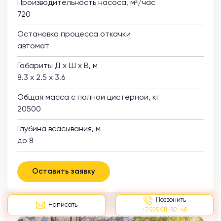
Производительность насоса, м³/час
720
Остановка процесса откачки
автомат
Габариты Д х Ш х В, м
8.3 х 2.5 х 3.6
Общая масса с полной цистерной, кг
20500
Глубина всасывания, м
до 8
Оставить заявку
Позвонить
Написать
+7 925 911-82-48