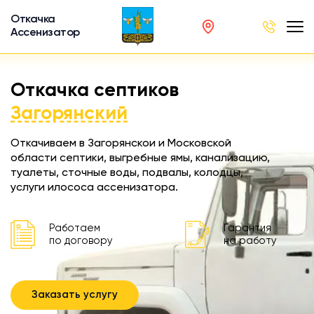
Откачка
Ассенизатор
х ям
Откачка септиков
вод
Загорянский
Откачиваем в Загорянскои и Московской
области септики, выгребные ямы, канализацию,
туалеты, сточные воды, подвалы, колодцы,
ра
услуги илососа ассенизатора.
ции
 машина
Работаем
Гарантия
ка
по договору
на работу
ителей
Заказать услугу