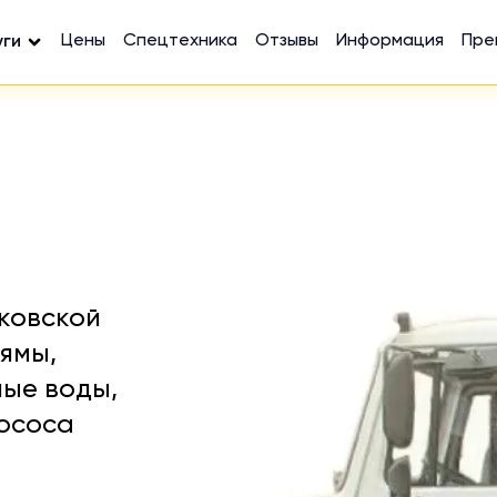
Цены
Спецтехника
Отзывы
Информация
Пре
уги
ковской
ямы,
ные воды,
лососа