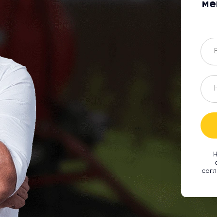
ме
Н
согл