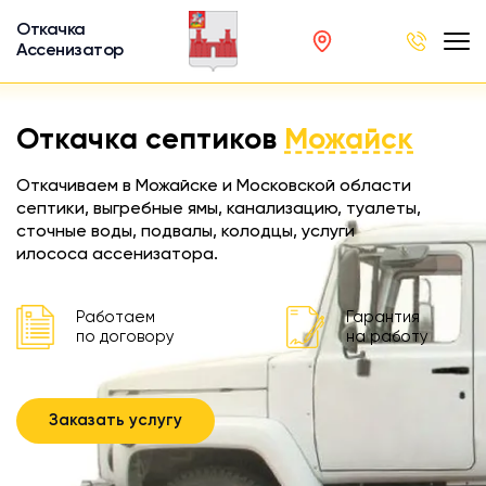
Откачка
Ассенизатор
х ям
Откачка септиков
Можайск
вод
Откачиваем в Можайске и Московской области
септики, выгребные ямы, канализацию, туалеты,
сточные воды, подвалы, колодцы, услуги
илососа ассенизатора.
ра
ции
Работаем
Гарантия
по договору
на работу
 машина
ка
Заказать услугу
ителей