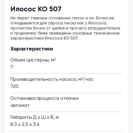
Илосос КО 507
Не берет тяжелые отложения: песок и ил. Бочка не
откидывается для сброса песка как у Илососа,
прочистка бочки от щебня и прочего затруднительна
и трудоемка. Ниже приведены основные технические
характеристики Илососа КО 507.
Характеристики
Объем цистерны, м³
7
Производительность насоса, м³/час
720
Остановка процесса откачки
автомат
Габариты Д х Ш х В, м
8.3 х 2.5 х 3.6