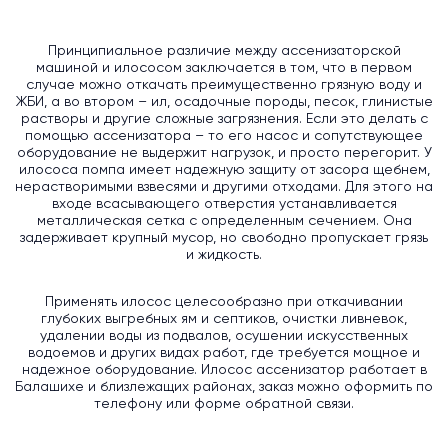
Принципиальное различие между ассенизаторской
машиной и илососом заключается в том, что в первом
случае можно откачать преимущественно грязную воду и
ЖБИ, а во втором – ил, осадочные породы, песок, глинистые
растворы и другие сложные загрязнения. Если это делать с
помощью ассенизатора – то его насос и сопутствующее
оборудование не выдержит нагрузок, и просто перегорит. У
илососа помпа имеет надежную защиту от засора щебнем,
нерастворимыми взвесями и другими отходами. Для этого на
входе всасывающего отверстия устанавливается
металлическая сетка с определенным сечением. Она
задерживает крупный мусор, но свободно пропускает грязь
и жидкость.
Применять илосос целесообразно при откачивании
глубоких выгребных ям и септиков, очистки ливневок,
удалении воды из подвалов, осушении искусственных
водоемов и других видах работ, где требуется мощное и
надежное оборудование. Илосос ассенизатор работает в
Балашихе и близлежащих районах, заказ можно оформить по
телефону или форме обратной связи.