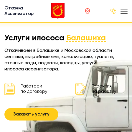
Откачка
Ассенизатор
х ям
Услуги илососа
Балашиха
вод
Откачиваем в Балашихе и Московской области
септики, выгребные ямы, канализацию, туалеты,
сточные воды, подвалы, колодцы, услуги
илососа ассенизатора.
ра
ции
Работаем
Гарантия
по договору
на работуу
 машина
ка
Заказать услугу
ителей