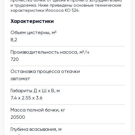
прочистка бочки от щебня и прочего затруднительна
и трудоемка. Ниже приведены основные технические
характеристики Илососа КО 524.
Характеристики
Объем цистерны, м³
8,2
Производительность насоса, м³/ч
720
Остановка процесса откачки
автомат
Габариты Д х Ш х В, м
7.4 х 2.55 х 3.6
Масса полной бочки, кг
20500
Глубина всасывания, м