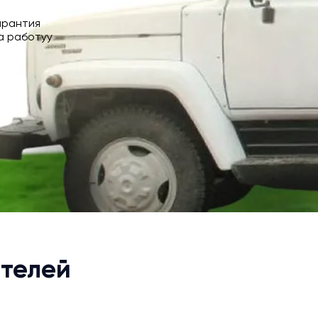
арантия
а работуу
телей