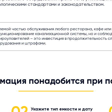
ологическими стандартами и законодательством.
мой частью обслуживания любого ресторана, кафе или др
функционирование канализационной системы, но и соблю
жироуловителей – это инвестиция в продолжительность с
орудования и штрафами.
мация понадобится при п
Укажите тип емкости и дату