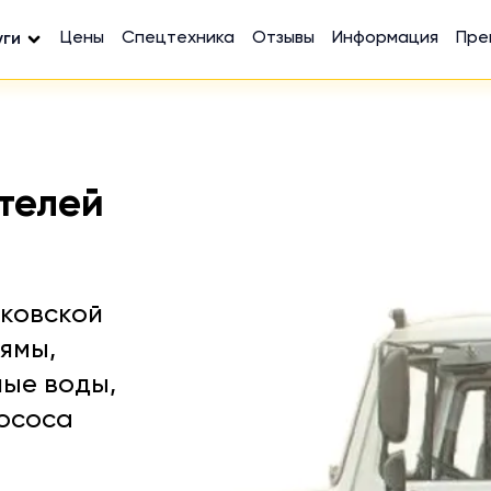
Цены
Спецтехника
Отзывы
Информация
Пре
уги
телей
сковской
ямы,
ные воды,
лососа