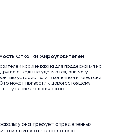
мость Откачки Жироуловителей
ловителей крайне важна для поддержания их
 другие отходы не удаляются, они могут
орению устройства и, в конечном итоге, всей
 Это может привести к дорогостоящему
а нарушение экологического
поскольку она требует определенных
 жира и других отходов должна