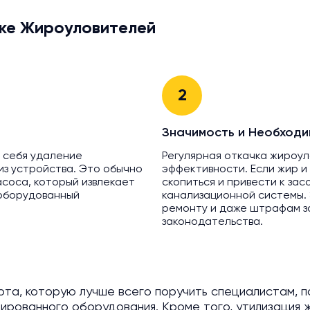
ке Жироуловителей
2
Значимость и Необходи
 себя удаление
Регулярная откачка жироу
 из устройства. Это обычно
эффективности. Если жир и
соса, который извлекает
скопиться и привести к зас
 оборудованный
канализационной системы.
ремонту и даже штрафам з
законодательства.
ота, которую лучше всего поручить специалистам, 
изированного оборудования. Кроме того, утилизация