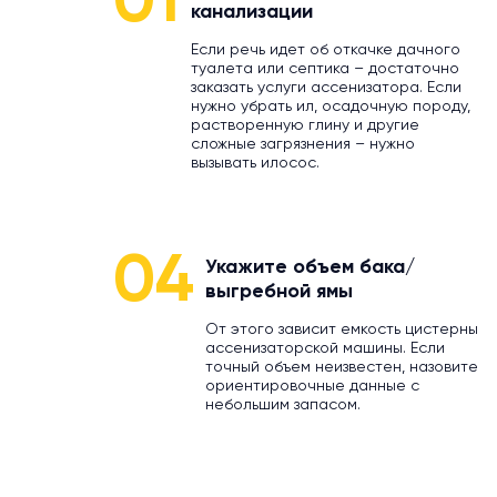
01
канализации
Если речь идет об откачке дачного
туалета или септика – достаточно
заказать услуги ассенизатора. Если
нужно убрать ил, осадочную породу,
растворенную глину и другие
сложные загрязнения – нужно
вызывать илосос.
04
Укажите объем бака/
выгребной ямы
От этого зависит емкость цистерны
ассенизаторской машины. Если
точный объем неизвестен, назовите
ориентировочные данные с
небольшим запасом.