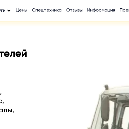
Цены
Спецтехника
Отзывы
Информация
Пре
уги
телей
,
ю,
алы,