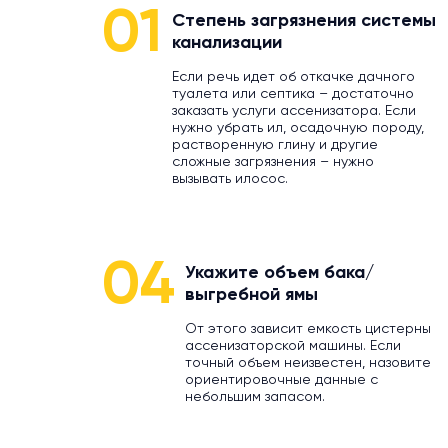
01
Степень загрязнения системы
канализации
Если речь идет об откачке дачного
туалета или септика – достаточно
заказать услуги ассенизатора. Если
нужно убрать ил, осадочную породу,
растворенную глину и другие
сложные загрязнения – нужно
вызывать илосос.
04
Укажите объем бака/
выгребной ямы
От этого зависит емкость цистерны
ассенизаторской машины. Если
точный объем неизвестен, назовите
ориентировочные данные с
небольшим запасом.