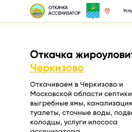
ОТКАЧКА
Усл
АССЕНИЗАТОР
Откачка жироулови
Черкизово
Откачиваем в Черкизово и
Московской области септики
выгребные ямы, канализаци
туалеты, сточные воды, подв
колодцы, услуги илососа
ассенизатора.