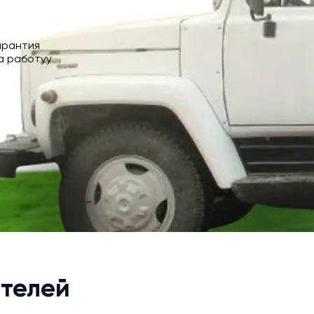
арантия
а работуу
телей