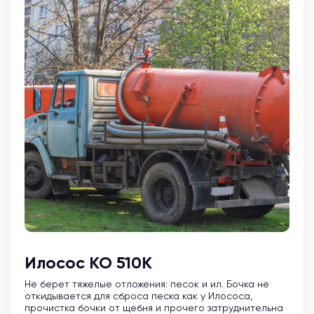
Илосос КО 510К
Не берет тяжелые отложения: песок и ил. Бочка не
откидывается для сброса песка как у Илососа,
прочистка бочки от щебня и прочего затруднительна