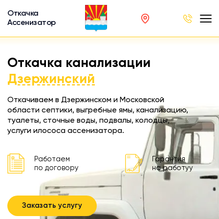
Откачка
Ассенизатор
х ям
Откачка канализации
вод
Дзержинский
Откачиваем в Дзержинском и Московской
области септики, выгребные ямы, канализацию,
туалеты, сточные воды, подвалы, колодцы,
ра
услуги илососа ассенизатора.
ции
 машина
Работаем
Гарантия
ка
по договору
на работуу
ителей
Заказать услугу