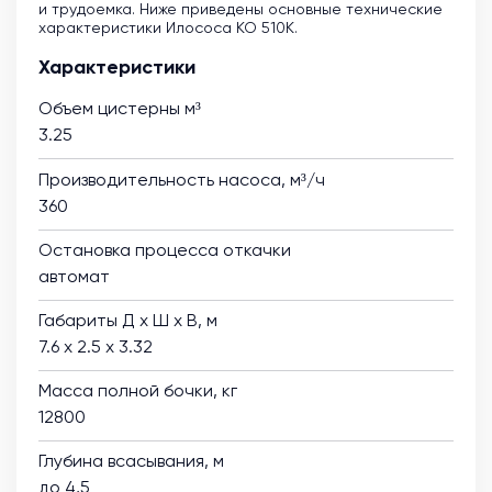
и трудоемка. Ниже приведены основные технические
характеристики Илососа КО 510К.
Характеристики
Объем цистерны м³
3.25
Производительность насоса, м³/ч
360
Остановка процесса откачки
автомат
Габариты Д х Ш х В, м
7.6 х 2.5 х 3.32
Масса полной бочки, кг
12800
Глубина всасывания, м
до 4,5