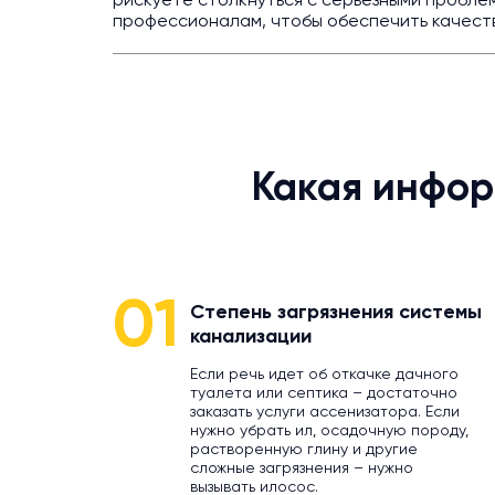
рискуете столкнуться с серьезными пробле
профессионалам, чтобы обеспечить качест
Какая инфор
01
Степень загрязнения системы
канализации
Если речь идет об откачке дачного
туалета или септика – достаточно
заказать услуги ассенизатора. Если
нужно убрать ил, осадочную породу,
растворенную глину и другие
сложные загрязнения – нужно
вызывать илосос.