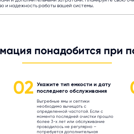
мами и дополнительными затратами. Планируйте свою оч
во и надежность работы вашей системы.
мация понадобится при п
02
Укажите тип емкости и дату
последнего обслуживания
Выгребные ямы и септики
необходимо вычищать с
определенной частотой. Если с
момента последней очистки прошло
более 3-х лет или обслуживание
проводилось не регулярно –
потребуется дополнительная