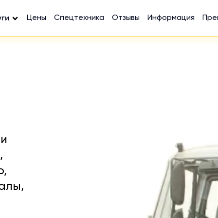
Цены
Спецтехника
Отзывы
Информация
Пре
уги
 и
,
ю,
алы,