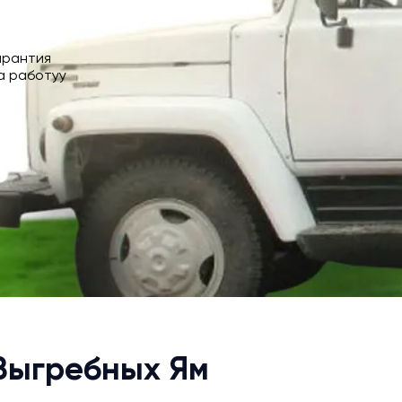
арантия
а работуу
 Выгребных Ям