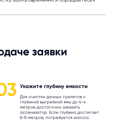
истку заблаговременно и обращайтесь к
одаче заявки
03
Укажите глубину емкости
Для очистки дачных туалетов с
глубиной выгребной ямы до 4-х
метров достаточно заказать
ассенизатор. Если глубина достигает
6-8 метров, потребуется илосос.