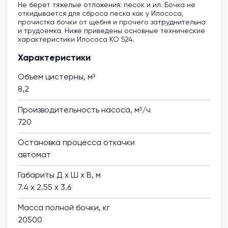
Не берет тяжелые отложения: песок и ил. Бочка не
откидывается для сброса песка как у Илососа,
прочистка бочки от щебня и прочего затруднительна
и трудоемка. Ниже приведены основные технические
характеристики Илососа КО 524.
Характеристики
Объем цистерны, м³
8,2
Производительность насоса, м³/ч
720
Остановка процесса откачки
автомат
Габариты Д х Ш х В, м
7.4 х 2.55 х 3.6
Масса полной бочки, кг
20500