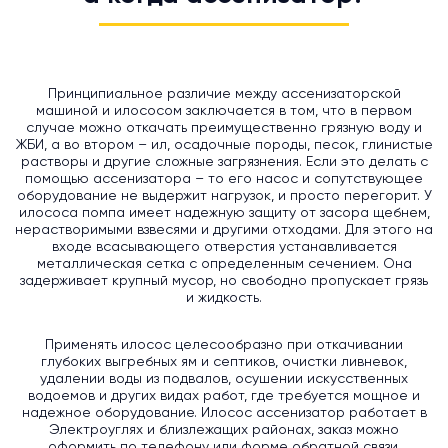
Принципиальное различие между ассенизаторской
машиной и илососом заключается в том, что в первом
случае можно откачать преимущественно грязную воду и
ЖБИ, а во втором – ил, осадочные породы, песок, глинистые
растворы и другие сложные загрязнения. Если это делать с
помощью ассенизатора – то его насос и сопутствующее
оборудование не выдержит нагрузок, и просто перегорит. У
илососа помпа имеет надежную защиту от засора щебнем,
нерастворимыми взвесями и другими отходами. Для этого на
входе всасывающего отверстия устанавливается
металлическая сетка с определенным сечением. Она
задерживает крупный мусор, но свободно пропускает грязь
и жидкость.
Применять илосос целесообразно при откачивании
глубоких выгребных ям и септиков, очистки ливневок,
удалении воды из подвалов, осушении искусственных
водоемов и других видах работ, где требуется мощное и
надежное оборудование. Илосос ассенизатор работает в
Электроуглях и близлежащих районах, заказ можно
оформить по телефону или форме обратной связи.