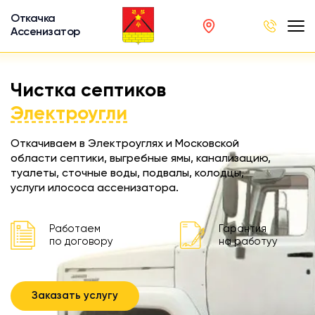
Откачка
Ассенизатор
х ям
Чистка септиков
вод
Электроугли
Откачиваем в Электроуглях и Московской
области септики, выгребные ямы, канализацию,
туалеты, сточные воды, подвалы, колодцы,
ра
услуги илососа ассенизатора.
ции
 машина
Работаем
Гарантия
ка
по договору
на работуу
ителей
Заказать услугу