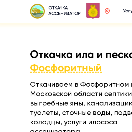
ОТКАЧКА
Усл
АССЕНИЗАТОР
Откачка ила и песк
Фосфоритный
Откачиваем в Фосфоритном 
Московской области септики
выгребные ямы, канализаци
туалеты, сточные воды, подв
колодцы, услуги илососа
ассенизатора.