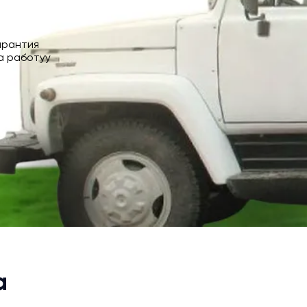
арантия
а работуу
а