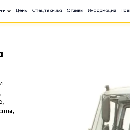
Цены
Спецтехника
Отзывы
Информация
Пре
уги
а
и
,
ю,
алы,