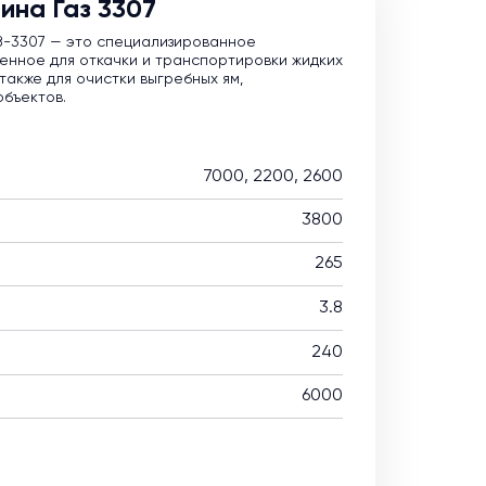
ина Газ 3307
З-3307 — это специализированное
енное для откачки и транспортировки жидких
также для очистки выгребных ям,
объектов.
7000, 2200, 2600
3800
265
3.8
240
6000