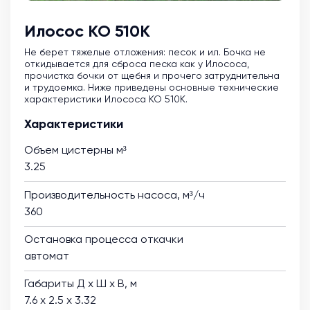
Илосос КО 510К
Не берет тяжелые отложения: песок и ил. Бочка не
откидывается для сброса песка как у Илососа,
прочистка бочки от щебня и прочего затруднительна
и трудоемка. Ниже приведены основные технические
характеристики Илососа КО 510К.
Характеристики
Объем цистерны м³
3.25
Производительность насоса, м³/ч
360
Остановка процесса откачки
автомат
Габариты Д х Ш х В, м
7.6 х 2.5 х 3.32