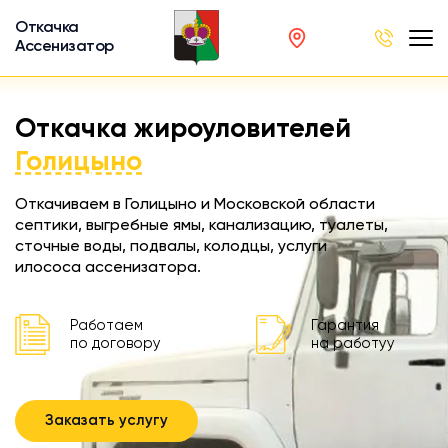
Откачка
Ассенизатор
х ям
Откачка жироуловителей
вод
Голицыно
Откачиваем в Голицыно и Московской области
септики, выгребные ямы, канализацию, туалеты,
сточные воды, подвалы, колодцы, услуги
ра
илососа ассенизатора.
ции
 машина
Работаем
Гарантия
ка
по договору
на работуу
ителей
Заказать услугу