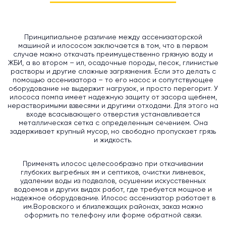
Принципиальное различие между ассенизаторской
машиной и илососом заключается в том, что в первом
случае можно откачать преимущественно грязную воду и
ЖБИ, а во втором – ил, осадочные породы, песок, глинистые
растворы и другие сложные загрязнения. Если это делать с
помощью ассенизатора – то его насос и сопутствующее
оборудование не выдержит нагрузок, и просто перегорит. У
илососа помпа имеет надежную защиту от засора щебнем,
нерастворимыми взвесями и другими отходами. Для этого на
входе всасывающего отверстия устанавливается
металлическая сетка с определенным сечением. Она
задерживает крупный мусор, но свободно пропускает грязь
и жидкость.
Применять илосос целесообразно при откачивании
глубоких выгребных ям и септиков, очистки ливневок,
удалении воды из подвалов, осушении искусственных
водоемов и других видах работ, где требуется мощное и
надежное оборудование. Илосос ассенизатор работает в
им.Воровского и близлежащих районах, заказ можно
оформить по телефону или форме обратной связи.