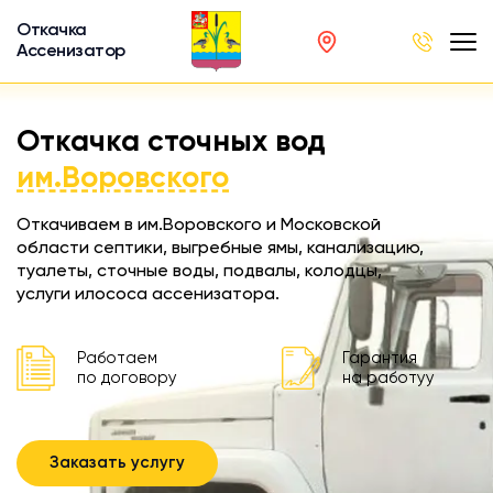
Откачка
Ассенизатор
х ям
Откачка сточных вод
вод
им.Воровского
Откачиваем в им.Воровского и Московской
области септики, выгребные ямы, канализацию,
туалеты, сточные воды, подвалы, колодцы,
ра
услуги илососа ассенизатора.
ции
 машина
Работаем
Гарантия
ка
по договору
на работуу
ителей
Заказать услугу