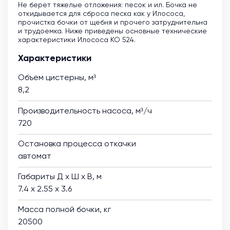
Не берет тяжелые отложения: песок и ил. Бочка не
откидывается для сброса песка как у Илососа,
прочистка бочки от щебня и прочего затруднительна
и трудоемка. Ниже приведены основные технические
характеристики Илососа КО 524.
Характеристики
Объем цистерны, м³
8,2
Производительность насоса, м³/ч
720
Остановка процесса откачки
автомат
Габариты Д х Ш х В, м
7.4 х 2.55 х 3.6
Масса полной бочки, кг
20500