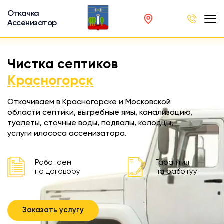
Откачка
Ассенизатор
х ям
Чистка септиков
вод
Красногорск
Откачиваем в Красногорске и Московской
области септики, выгребные ямы, канализацию,
туалеты, сточные воды, подвалы, колодцы,
ра
услуги илососа ассенизатора.
ции
 машина
Работаем
Гарантия
ка
по договору
на работуу
ителей
Заказать услугу