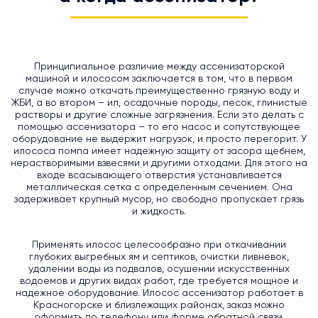
Принципиальное различие между ассенизаторской
машиной и илососом заключается в том, что в первом
случае можно откачать преимущественно грязную воду и
ЖБИ, а во втором – ил, осадочные породы, песок, глинистые
растворы и другие сложные загрязнения. Если это делать с
помощью ассенизатора – то его насос и сопутствующее
оборудование не выдержит нагрузок, и просто перегорит. У
илососа помпа имеет надежную защиту от засора щебнем,
нерастворимыми взвесями и другими отходами. Для этого на
входе всасывающего отверстия устанавливается
металлическая сетка с определенным сечением. Она
задерживает крупный мусор, но свободно пропускает грязь
и жидкость.
Применять илосос целесообразно при откачивании
глубоких выгребных ям и септиков, очистки ливневок,
удалении воды из подвалов, осушении искусственных
водоемов и других видах работ, где требуется мощное и
надежное оборудование. Илосос ассенизатор работает в
Красногорске и близлежащих районах, заказ можно
оформить по телефону или форме обратной связи.