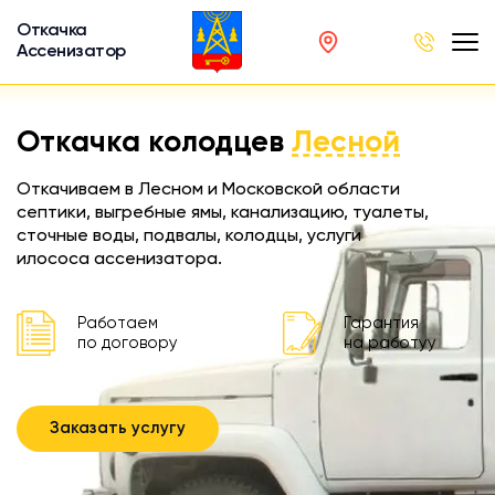
Откачка
Ассенизатор
х ям
Откачка колодцев
Лесной
вод
Откачиваем в Лесном и Московской области
септики, выгребные ямы, канализацию, туалеты,
сточные воды, подвалы, колодцы, услуги
илососа ассенизатора.
ра
ции
Работаем
Гарантия
по договору
на работуу
 машина
ка
Заказать услугу
ителей