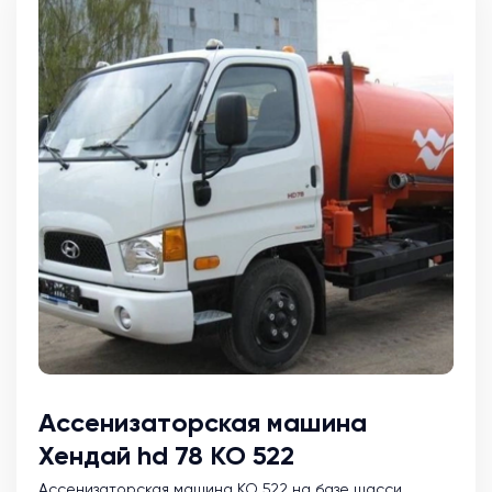
Ассенизаторская машина
Хендай hd 78 КО 522
Ассенизаторская машина KO 522 на базе шасси