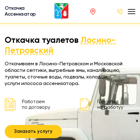
Откачка
Ассенизатор
х ям
Откачка туалетов
Лосино-
вод
Петровский
Откачиваем в Лосино-Петровском и Московской
области септики, выгребные ямы, канализацию,
туалеты, сточные воды, подвалы, колодцы,
ра
услуги илососа ассенизатора.
ции
 машина
Работаем
Гарантия
ка
по договору
на работуу
ителей
Заказать услугу