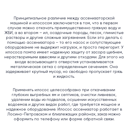
Принципиальное различие между ассенизаторской
машиной и илососом заключается в том, что в первом
случае можно откачать преимущественно грязную воду и
ЖБИ, а во втором – ил, осадочные породы, песок, глинистые
растворы и другие сложные загрязнения. Если это делать с
помощью ассенизатора – то его насос и сопутствующее
оборудование не выдержит нагрузок, и просто перегорит. У
илососа помпа имеет надежную защиту от засора щебнем,
нерастворимыми взвесями и другими отходами. Для этого на
входе всасывающего отверстия устанавливается
металлическая сетка с определенным сечением. Она
задерживает крупный мусор, но свободно пропускает грязь
и жидкость.
Применять илосос целесообразно при откачивании
глубоких выгребных ям и септиков, очистки ливневок,
удалении воды из подвалов, осушении искусственных
водоемов и других видах работ, где требуется мощное и
надежное оборудование. Илосос ассенизатор работает в
Лосино-Петровском и близлежащих районах, заказ можно
оформить по телефону или форме обратной связи.