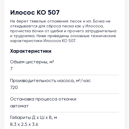
Илосос КО 507
Не берет тяжелые отложения: песок и ил. Бочка не
откидывается для сброса песка как у Илососа,
прочистка бочки от щебня и прочего затруднительна
и трудоемка. Ниже приведены основные технические
характеристики Илососа КО 507.
Характеристики
Объем цистерны, м³
7
Производительность насоса, м³/час
720
Остановка процесса откачки
автомат
Габариты Д х Ш х В, м
8.3 х 2.5 х 3.6