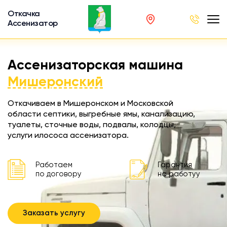
Откачка
Ассенизатор
х ям
Ассенизаторская машина
вод
Мишеронский
Откачиваем в Мишеронском и Московской
области септики, выгребные ямы, канализацию,
туалеты, сточные воды, подвалы, колодцы,
ра
услуги илососа ассенизатора.
ции
 машина
Работаем
Гарантия
ка
по договору
на работуу
ителей
Заказать услугу