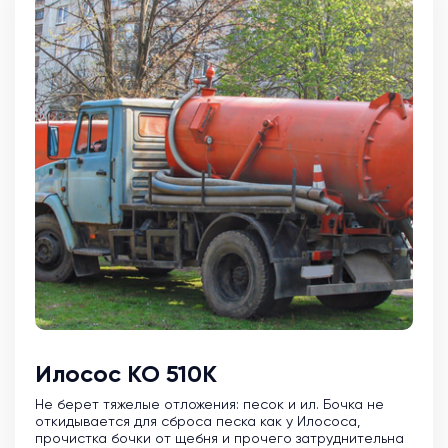
Илосос КО 510К
Не берет тяжелые отложения: песок и ил. Бочка не
откидывается для сброса песка как у Илососа,
прочистка бочки от щебня и прочего затруднительна