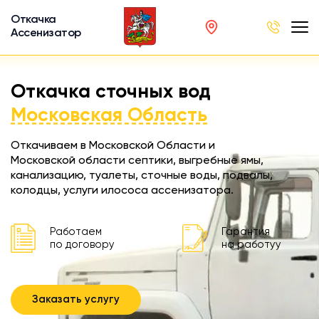
Откачка
Ассенизатор
х ям
Откачка сточных вод
вод
Московская Область
Откачиваем в Московской Области и
Московской области септики, выгребные ямы,
канализацию, туалеты, сточные воды, подвалы,
ра
колодцы, услуги илососа ассенизатора.
ции
 машина
Работаем
Гарантия
ка
по договору
на работуу
ителей
Заказать услугу