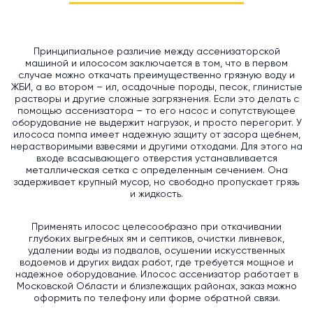
Принципиальное различие между ассенизаторской
машиной и илососом заключается в том, что в первом
случае можно откачать преимущественно грязную воду и
ЖБИ, а во втором – ил, осадочные породы, песок, глинистые
растворы и другие сложные загрязнения. Если это делать с
помощью ассенизатора – то его насос и сопутствующее
оборудование не выдержит нагрузок, и просто перегорит. У
илососа помпа имеет надежную защиту от засора щебнем,
нерастворимыми взвесями и другими отходами. Для этого на
входе всасывающего отверстия устанавливается
металлическая сетка с определенным сечением. Она
задерживает крупный мусор, но свободно пропускает грязь
и жидкость.
Применять илосос целесообразно при откачивании
глубоких выгребных ям и септиков, очистки ливневок,
удалении воды из подвалов, осушении искусственных
водоемов и других видах работ, где требуется мощное и
надежное оборудование. Илосос ассенизатор работает в
Московской Области и близлежащих районах, заказ можно
оформить по телефону или форме обратной связи.