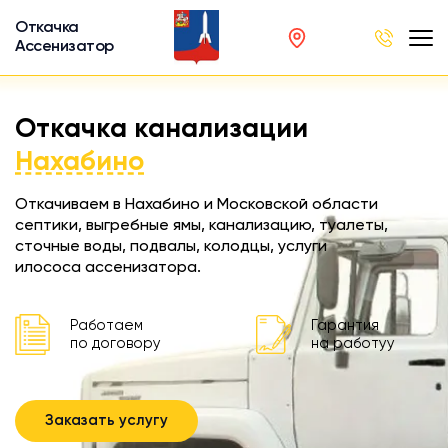
Откачка
Ассенизатор
х ям
Откачка канализации
вод
Нахабино
Откачиваем в Нахабино и Московской области
септики, выгребные ямы, канализацию, туалеты,
сточные воды, подвалы, колодцы, услуги
ра
илососа ассенизатора.
ции
 машина
Работаем
Гарантия
ка
по договору
на работуу
ителей
Заказать услугу