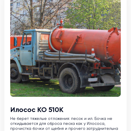
Илосос КО 510К
Не берет тяжелые отложения: песок и ил. Бочка не
откидывается для сброса песка как у Илососа,
прочистка бочки от щебня и прочего затруднительна