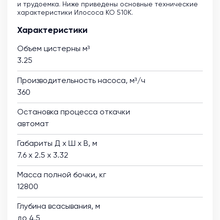
и трудоемка. Ниже приведены основные технические
характеристики Илососа КО 510К.
Характеристики
Объем цистерны м³
3.25
Производительность насоса, м³/ч
360
Остановка процесса откачки
автомат
Габариты Д х Ш х В, м
7.6 х 2.5 х 3.32
Масса полной бочки, кг
12800
Глубина всасывания, м
до 4,5