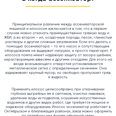
Принципиальное различие между ассенизаторской
машиной и илососом заключается в том, что в первом
случае можно откачать преимущественно грязную воду и
ЖБИ, а во втором – ил, осадочные породы, песок, глинистые
растворы и другие сложные загрязнения. Если это делать с
помощью ассенизатора – то его насос и сопутствующее
оборудование не выдержит нагрузок, и просто перегорит. У
илососа помпа имеет надежную защиту от засора щебнем,
нерастворимыми взвесями и другими отходами. Для этого на
входе всасывающего отверстия устанавливается
металлическая сетка с определенным сечением. Она
задерживает крупный мусор, но свободно пропускает грязь
и жидкость.
Применять илосос целесообразно при откачивании
глубоких выгребных ям и септиков, очистки ливневок,
удалении воды из подвалов, осушении искусственных
водоемов и других видах работ, где требуется мощное и
надежное оборудование. Илосос ассенизатор работает в
Октябрьском и близлежащих районах, заказ можно оформить
по телефону или форме обратной связи.