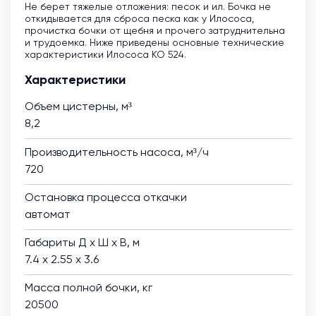
Не берет тяжелые отложения: песок и ил. Бочка не
откидывается для сброса песка как у Илососа,
прочистка бочки от щебня и прочего затруднительна
и трудоемка. Ниже приведены основные технические
характеристики Илососа КО 524.
Характеристики
Объем цистерны, м³
8,2
Производительность насоса, м³/ч
720
Остановка процесса откачки
автомат
Габариты Д х Ш х В, м
7.4 х 2.55 х 3.6
Масса полной бочки, кг
20500