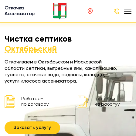
Откачка
Ассенизатор
х ям
Чистка септиков
вод
Октябрьский
Откачиваем в Октябрьском и Московской
области септики, выгребные ямы, канализацию,
туалеты, сточные воды, подвалы, колодцы,
ра
услуги илососа ассенизатора.
ции
 машина
Работаем
Гарантия
ка
по договору
на работуу
ителей
Заказать услугу