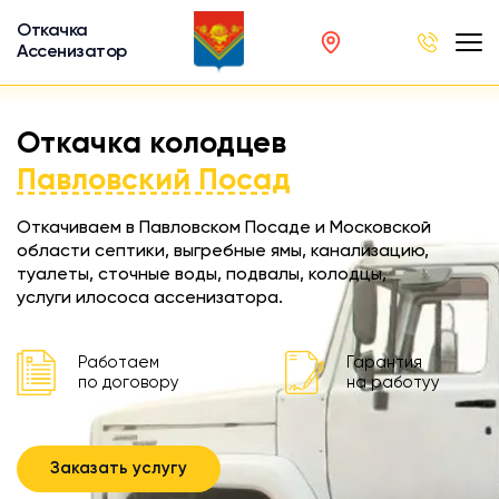
Откачка
Ассенизатор
х ям
Откачка колодцев
вод
Павловский Посад
Откачиваем в Павловском Посаде и Московской
области септики, выгребные ямы, канализацию,
туалеты, сточные воды, подвалы, колодцы,
ра
услуги илососа ассенизатора.
ции
 машина
Работаем
Гарантия
ка
по договору
на работуу
ителей
Заказать услугу