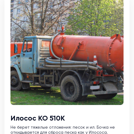
Илосос КО 510К
Не берет тяжелые отложения: песок и ил. Бочка не
откидывается для сброса песка как у Илососа,