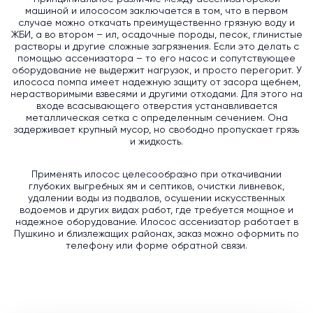
машиной и илососом заключается в том, что в первом
случае можно откачать преимущественно грязную воду и
ЖБИ, а во втором – ил, осадочные породы, песок, глинистые
растворы и другие сложные загрязнения. Если это делать с
помощью ассенизатора – то его насос и сопутствующее
оборудование не выдержит нагрузок, и просто перегорит. У
илососа помпа имеет надежную защиту от засора щебнем,
нерастворимыми взвесями и другими отходами. Для этого на
входе всасывающего отверстия устанавливается
металлическая сетка с определенным сечением. Она
задерживает крупный мусор, но свободно пропускает грязь
и жидкость.
Применять илосос целесообразно при откачивании
глубоких выгребных ям и септиков, очистки ливневок,
удалении воды из подвалов, осушении искусственных
водоемов и других видах работ, где требуется мощное и
надежное оборудование. Илосос ассенизатор работает в
Пушкино и близлежащих районах, заказ можно оформить по
телефону или форме обратной связи.