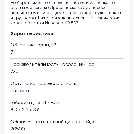
Не берет тяжелые отложения: песок и ил. Бочка не
откидывается для сброса песка как у Илососа,
прочистка бочки от щебня и прочего затруднительна
и трудоемка. Ниже приведены основные технические
характеристики Илососа КО 507.
Характеристики
Объем цистерны, м³
7
Производительность насоса, м³/час
720
Остановка процесса откачки
автомат
Габариты Д х Ш х В, м
8.3 х 2.5 х 3.6
Общая масса с полной цистерной, кг
20500