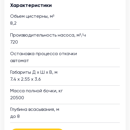
Характеристики
Объем цистерны, м³
8,2
Производительность насоса, м³/ч
720
Остановка процесса откачки
автомат
Габариты Д х Ш х В, м
7.4 х 2.55 х 3.6
Масса полной бочки, кг
20500
Глубина всасывания, м
до 8