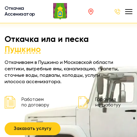
Откачка
Ассенизатор
х ям
Откачка ила и песка
вод
Пушкино
Откачиваем в Пушкино и Московской области
септики, выгребные ямы, канализацию, туалеты,
сточные воды, подвалы, колодцы, услуги
ра
илососа ассенизатора.
ции
 машина
Работаем
Гарантия
ка
по договору
на работуу
ителей
Заказать услугу