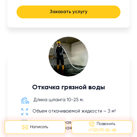
Заказать услугу
Откачка грязной воды
Длина шланга 10-25 м.
Объем откачиваемой жидкости – 3 м³
Задействованная техника:
Позвонить
Написать
ассенизаторская машина, илосос.
+7 925 911-82-48