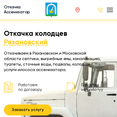
Откачка
Ассенизатор
х ям
Откачка колодцев
вод
Рязановский
Откачиваем в Рязановском и Московской
области септики, выгребные ямы, канализацию,
туалеты, сточные воды, подвалы, колодцы,
ра
услуги илососа ассенизатора.
ции
 машина
Работаем
Гарантия
ка
по договору
на работуу
ителей
Заказать услугу