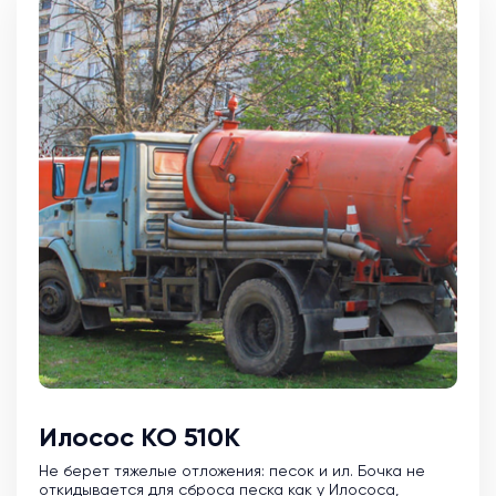
Илосос КО 510К
Не берет тяжелые отложения: песок и ил. Бочка не
откидывается для сброса песка как у Илососа,