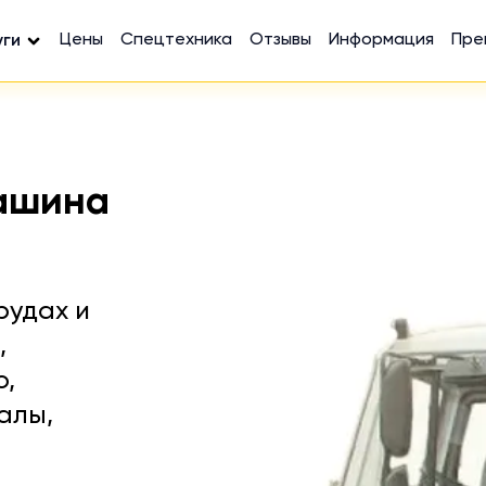
Цены
Спецтехника
Отзывы
Информация
Пре
уги
ашина
рудах и
,
ю,
алы,