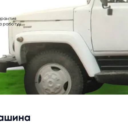
арантия
а работуу
Машина