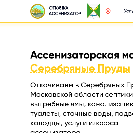
ОТКАЧКА
Усл
АССЕНИЗАТОР
Ассенизаторская м
Серебряные Пруды
Откачиваем в Серебряных П
Московской области септики
выгребные ямы, канализаци
туалеты, сточные воды, подв
колодцы, услуги илососа
ассенизатора.