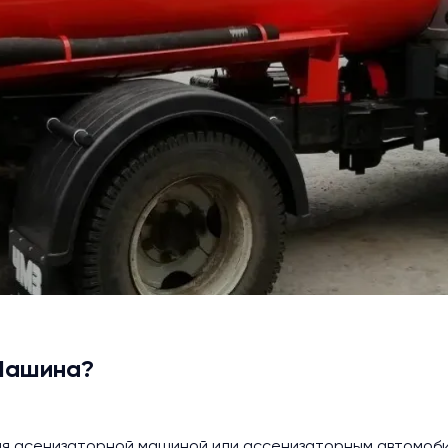
 Машина?
ая асенизаторной машиной или ассенизаторным автомоби