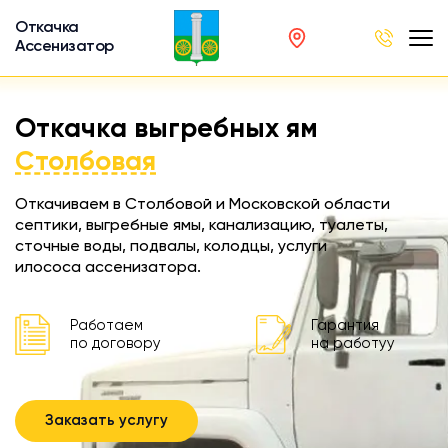
Откачка
Ассенизатор
х ям
Откачка выгребных ям
вод
Столбовая
Откачиваем в Столбовой и Московской области
септики, выгребные ямы, канализацию, туалеты,
сточные воды, подвалы, колодцы, услуги
ра
илососа ассенизатора.
ции
 машина
Работаем
Гарантия
ка
по договору
на работуу
ителей
Заказать услугу