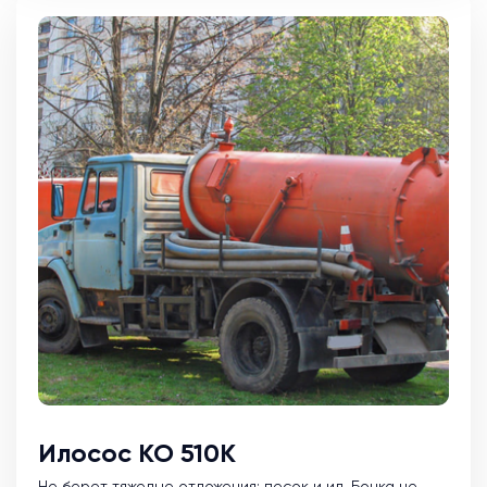
Илосос КО 510К
Не берет тяжелые отложения: песок и ил. Бочка не