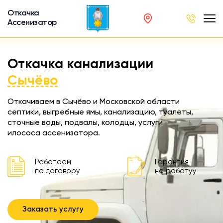
Откачка
Ассенизатор
х ям
Откачка канализации
вод
Сычёво
Откачиваем в Сычёво и Московской области
септики, выгребные ямы, канализацию, туалеты,
сточные воды, подвалы, колодцы, услуги
ра
илососа ассенизатора.
ции
 машина
Работаем
Гарантия
ка
по договору
на работуу
ителей
Заказать услугу