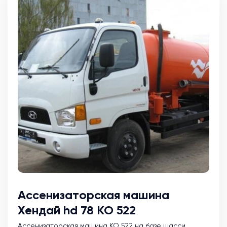
Ассенизаторская машина
Хендай hd 78 КО 522
Ассенизаторская машина KO 522 на базе шасси