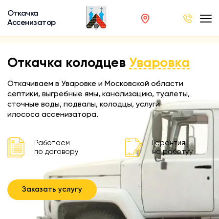
Откачка
Ассенизатор
х ям
Откачка колодцев
Уваровка
вод
Откачиваем в Уваровке и Московской области
септики, выгребные ямы, канализацию, туалеты,
сточные воды, подвалы, колодцы, услуги
илососа ассенизатора.
ра
ции
Работаем
Гарантия
по договору
на работуу
 машина
ка
Заказать услугу
ителей