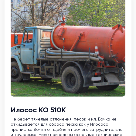
Илосос КО 510К
Не берет тяжелые отложения: песок и ил. Бочка не
откидывается для сброса песка как у Илососа,
прочистка бочки от щебня и прочего затруднительна
и трудоемка. Ниже приведены основные технические