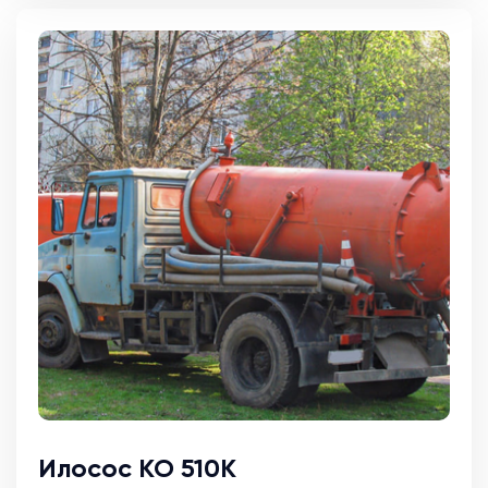
Илосос КО 510К