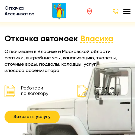
Откачка
Ассенизатор
х ям
Откачка автомоек
Власиха
вод
Откачиваем в Власихе и Московской области
септики, выгребные ямы, канализацию, туалеты,
сточные воды, подвалы, колодцы, услуги
илососа ассенизатора.
ра
ции
Работаем
Гарантия
по договору
на работуу
 машина
ка
Заказать услугу
ителей