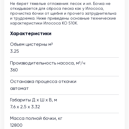
Не берет тяжелые отложения: песок и ил. Бочка не
откидывается для сброса песка как у Илососа,
прочистка бочки от щебня и прочего затруднительна
и трудоемка. Ниже приведены основные технические
характеристики Илососа КО 510К.
Характеристики
Объем цистерны м³
3.25
Производительность насоса, м³/ч
360
Остановка процесса откачки
автомат
Габариты Д х Ш х В, м
7.6 х 2.5 х 3.32
Масса полной бочки, кг
12800