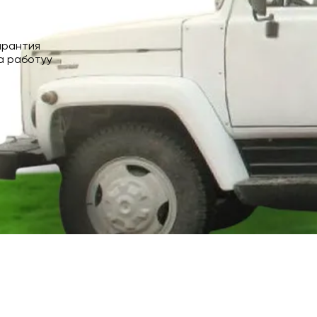
арантия
а работуу