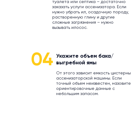
туалета или септика – достаточно
заказать услуги ассенизатора. Если
нужно убрать ил, осадочную породу,
растворенную глину и другие
сложные загрязнения – нужно
вызывать илосос.
04
Укажите объем бака/
выгребной ямы
От этого зависит емкость цистерны
ассенизаторской машины. Если
точный объем неизвестен, назовите
ориентировочные данные с
небольшим запасом.