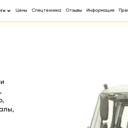
Цены
Спецтехника
Отзывы
Информация
Пре
уги
 и
,
ю,
алы,