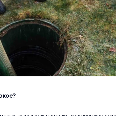
акое?
 отходов и накопившегося осадка из канализационных ко