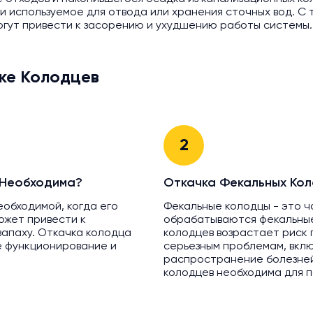
и используемое для отвода или хранения сточных вод. С
могут привести к засорению и ухудшению работы системы
ке Колодцев
2
 Необходима?
Откачка Фекальных Кол
еобходимой, когда его
Фекальные колодцы - это ч
ожет привести к
обрабатываются фекальные
апаху. Откачка колодца
колодцев возрастает риск 
е функционирование и
серьезным проблемам, вкл
распространение болезней
колодцев необходима для п