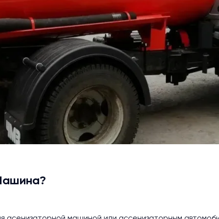
 Машина?
ая асенизаторной машиной или ассенизаторным автомоби