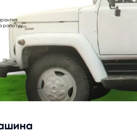
арантия
а работуу
Машина