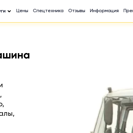
Цены
Спецтехника
Отзывы
Информация
Пре
уги
ашина
и
,
ю,
алы,