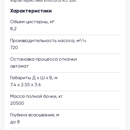
характеристики Илососа КО 524.
Характеристики
Объем цистерны, м³
8,2
Производительность насоса, м³/ч
720
Остановка процесса откачки
автомат
Габариты Д х Ш х В, м
7.4 х 2.55 х 3.6
Масса полной бочки, кг
20500
Глубина всасывания, м
до 8