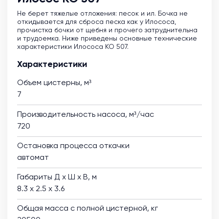
Не берет тяжелые отложения: песок и ил. Бочка не
откидывается для сброса песка как у Илососа,
прочистка бочки от щебня и прочего затруднительна
и трудоемка. Ниже приведены основные технические
характеристики Илососа КО 507.
Характеристики
Объем цистерны, м³
7
Производительность насоса, м³/час
720
Остановка процесса откачки
автомат
Габариты Д х Ш х В, м
8.3 х 2.5 х 3.6
Общая масса с полной цистерной, кг