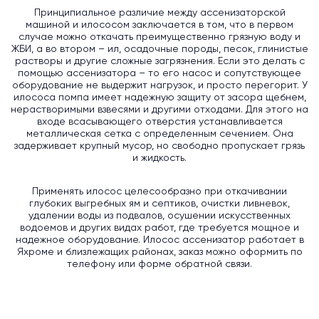
Принципиальное различие между ассенизаторской
машиной и илососом заключается в том, что в первом
случае можно откачать преимущественно грязную воду и
ЖБИ, а во втором – ил, осадочные породы, песок, глинистые
растворы и другие сложные загрязнения. Если это делать с
помощью ассенизатора – то его насос и сопутствующее
оборудование не выдержит нагрузок, и просто перегорит. У
илососа помпа имеет надежную защиту от засора щебнем,
нерастворимыми взвесями и другими отходами. Для этого на
входе всасывающего отверстия устанавливается
металлическая сетка с определенным сечением. Она
задерживает крупный мусор, но свободно пропускает грязь
и жидкость.
Применять илосос целесообразно при откачивании
глубоких выгребных ям и септиков, очистки ливневок,
удалении воды из подвалов, осушении искусственных
водоемов и других видах работ, где требуется мощное и
надежное оборудование. Илосос ассенизатор работает в
Яхроме и близлежащих районах, заказ можно оформить по
телефону или форме обратной связи.