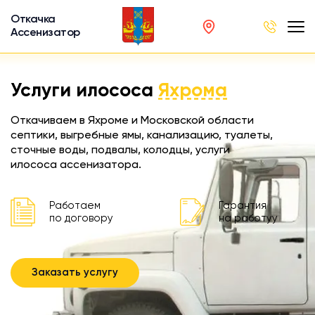
Откачка
Ассенизатор
х ям
Услуги илососа
Яхрома
вод
Откачиваем в Яхроме и Московской области
септики, выгребные ямы, канализацию, туалеты,
сточные воды, подвалы, колодцы, услуги
илососа ассенизатора.
ра
ции
Работаем
Гарантия
по договору
на работуу
 машина
ка
Заказать услугу
ителей