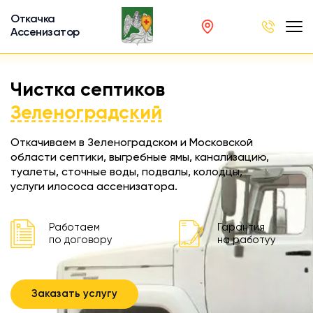
Откачка
Ассенизатор
х ям
Чистка септиков
вод
Зеленоградский
Откачиваем в Зеленоградском и Московской
области септики, выгребные ямы, канализацию,
туалеты, сточные воды, подвалы, колодцы,
ра
услуги илососа ассенизатора.
ции
 машина
Работаем
Гарантия
ка
по договору
на работуу
ителей
Заказать услугу