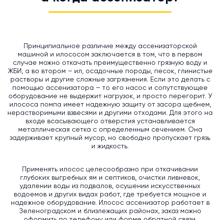
Принципиальное различие между ассенизаторской
машиной и илососом заключается в том, что в первом
случае можно откачать преимущественно грязную воду и
ЖБИ, а во втором – ил, осадочные породы, песок, глинистые
растворы и другие сложные загрязнения. Если это делать с
помощью ассенизатора – то его насос и сопутствующее
оборудование не выдержит нагрузок, и просто перегорит. У
илососа помпа имеет надежную защиту от засора щебнем,
нерастворимыми взвесями и другими отходами. Для этого на
входе всасывающего отверстия устанавливается
металлическая сетка с определенным сечением. Она
задерживает крупный мусор, но свободно пропускает грязь
и жидкость.
Применять илосос целесообразно при откачивании
глубоких выгребных ям и септиков, очистки ливневок,
удалении воды из подвалов, осушении искусственных
водоемов и других видах работ, где требуется мощное и
надежное оборудование. Илосос ассенизатор работает в
Зеленоградском и близлежащих районах, заказ можно
оформить по телефону или форме обратной связи.