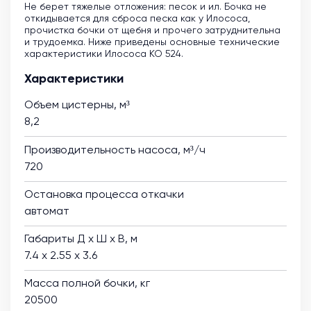
Не берет тяжелые отложения: песок и ил. Бочка не
откидывается для сброса песка как у Илососа,
прочистка бочки от щебня и прочего затруднительна
и трудоемка. Ниже приведены основные технические
характеристики Илососа КО 524.
Характеристики
Объем цистерны, м³
8,2
Производительность насоса, м³/ч
720
Остановка процесса откачки
автомат
Габариты Д х Ш х В, м
7.4 х 2.55 х 3.6
Масса полной бочки, кг
20500