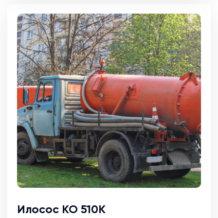
Илосос КО 510К