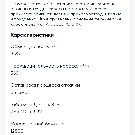
Не берет тяжелые отложения: песок и ил. Бочка не
откидывается для сброса песка как у Илососа,
прочистка бочки от щебня и прочего затруднительна
и трудоемка. Ниже приведены основные технические
характеристики Илососа КО 510К.
Характеристики
Объем цистерны м³
3.25
Производительность насоса, м³/ч
360
Остановка процесса откачки
автомат
Габариты Д х Ш х В, м
7.6 х 2.5 х 3.32
Масса полной бочки, кг
12800