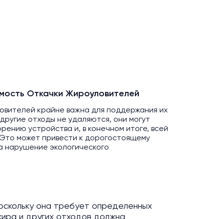
мость Откачки Жироуловителей
ловителей крайне важна для поддержания их
 другие отходы не удаляются, они могут
орению устройства и, в конечном итоге, всей
 Это может привести к дорогостоящему
а нарушение экологического
поскольку она требует определенных
 жира и других отходов должна