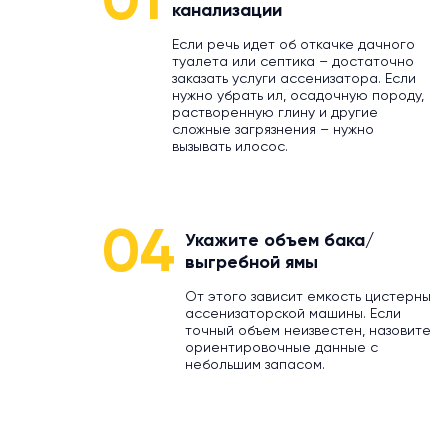
01
канализации
Если речь идет об откачке дачного
туалета или септика – достаточно
заказать услуги ассенизатора. Если
нужно убрать ил, осадочную породу,
растворенную глину и другие
сложные загрязнения – нужно
вызывать илосос.
04
Укажите объем бака/
выгребной ямы
От этого зависит емкость цистерны
ассенизаторской машины. Если
точный объем неизвестен, назовите
ориентировочные данные с
небольшим запасом.