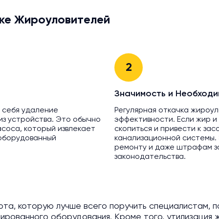
ке Жироуловителей
2
Значимость и Необходи
 себя удаление
Регулярная откачка жироу
 из устройства. Это обычно
эффективности. Если жир и
соса, который извлекает
скопиться и привести к зас
 оборудованный
канализационной системы.
ремонту и даже штрафам з
законодательства.
ота, которую лучше всего поручить специалистам, 
изированного оборудования. Кроме того, утилизация