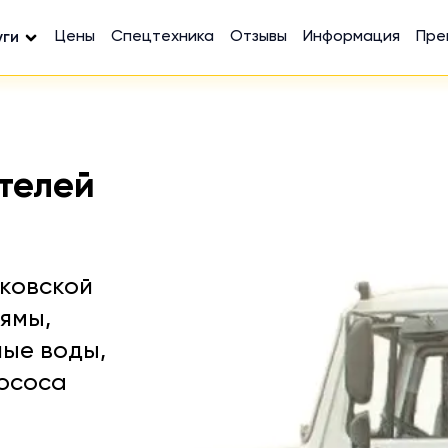
Цены
Спецтехника
Отзывы
Информация
Пре
уги
телей
ковской
ямы,
ные воды,
лососа