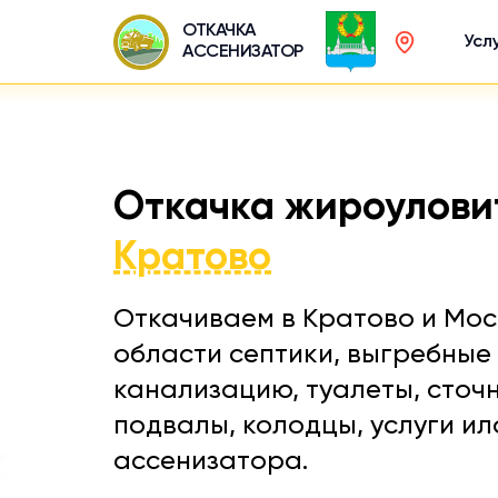
ОТКАЧКА
Усл
АССЕНИЗАТОР
Откачка жироулови
Кратово
Откачиваем в Кратово и Мос
области септики, выгребные 
канализацию, туалеты, сточ
подвалы, колодцы, услуги и
ассенизатора.