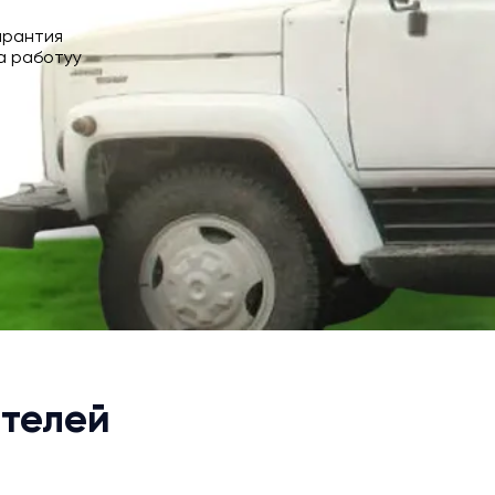
арантия
а работуу
телей