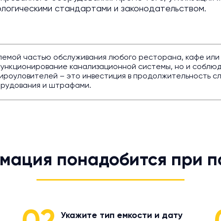
ологическими стандартами и законодательством.
мой частью обслуживания любого ресторана, кафе или др
функционирование канализационной системы, но и соблю
жироуловителей – это инвестиция в продолжительность с
орудования и штрафами.
мация понадобится при п
Укажите тип емкости и дату