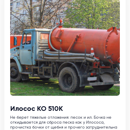
Илосос КО 510К
Не берет тяжелые отложения: песок и ил. Бочка не
откидывается для сброса песка как у Илососа,
прочистка бочки от щебня и прочего затруднительна