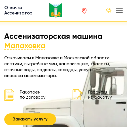
Откачка
Ассенизатор
х ям
Ассенизаторская машина
вод
Малаховка
Откачиваем в Малаховке и Московской области
септики, выгребные ямы, канализацию, туалеты,
сточные воды, подвалы, колодцы, услуги
ра
илососа ассенизатора.
ции
 машина
Работаем
Гарантия
ка
по договору
на работуу
ителей
Заказать услугу