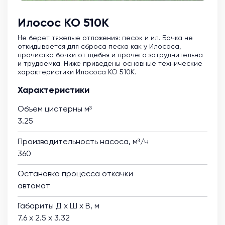
Илосос КО 510К
Не берет тяжелые отложения: песок и ил. Бочка не
откидывается для сброса песка как у Илососа,
прочистка бочки от щебня и прочего затруднительна
и трудоемка. Ниже приведены основные технические
характеристики Илососа КО 510К.
Характеристики
Объем цистерны м³
3.25
Производительность насоса, м³/ч
360
Остановка процесса откачки
автомат
Габариты Д х Ш х В, м
7.6 х 2.5 х 3.32