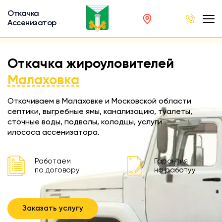
Откачка
Ассенизатор
х ям
Откачка жироуловителей
вод
Малаховка
Откачиваем в Малаховке и Московской области
септики, выгребные ямы, канализацию, туалеты,
сточные воды, подвалы, колодцы, услуги
ра
илососа ассенизатора.
ции
 машина
Работаем
Гарантия
ка
по договору
на работуу
ителей
Заказать услугу