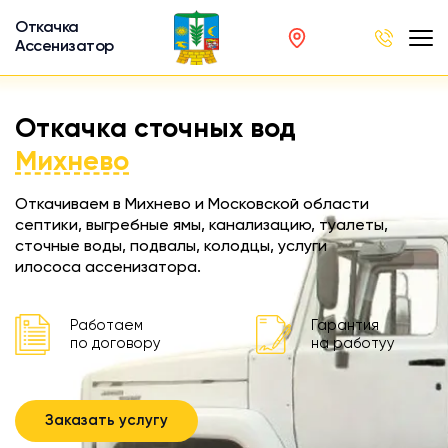
Откачка
Ассенизатор
х ям
Откачка сточных вод
вод
Михнево
Откачиваем в Михнево и Московской области
септики, выгребные ямы, канализацию, туалеты,
сточные воды, подвалы, колодцы, услуги
ра
илососа ассенизатора.
ции
 машина
Работаем
Гарантия
ка
по договору
на работуу
ителей
Заказать услугу