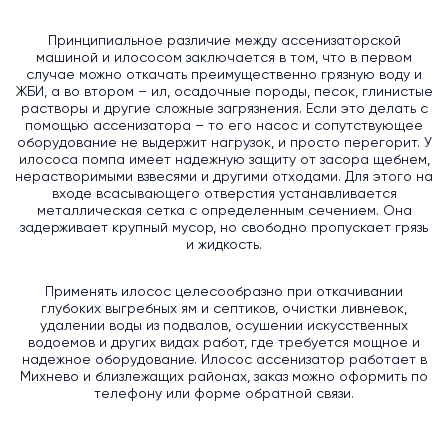
Принципиальное различие между ассенизаторской
машиной и илососом заключается в том, что в первом
случае можно откачать преимущественно грязную воду и
ЖБИ, а во втором – ил, осадочные породы, песок, глинистые
растворы и другие сложные загрязнения. Если это делать с
помощью ассенизатора – то его насос и сопутствующее
оборудование не выдержит нагрузок, и просто перегорит. У
илососа помпа имеет надежную защиту от засора щебнем,
нерастворимыми взвесями и другими отходами. Для этого на
входе всасывающего отверстия устанавливается
металлическая сетка с определенным сечением. Она
задерживает крупный мусор, но свободно пропускает грязь
и жидкость.
Применять илосос целесообразно при откачивании
глубоких выгребных ям и септиков, очистки ливневок,
удалении воды из подвалов, осушении искусственных
водоемов и других видах работ, где требуется мощное и
надежное оборудование. Илосос ассенизатор работает в
Михнево и близлежащих районах, заказ можно оформить по
телефону или форме обратной связи.