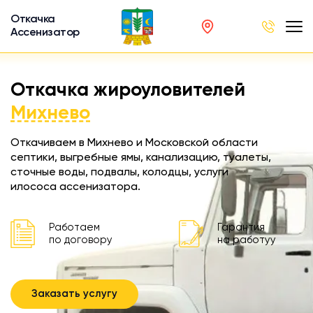
Откачка
Ассенизатор
х ям
Откачка жироуловителей
вод
Михнево
Откачиваем в Михнево и Московской области
септики, выгребные ямы, канализацию, туалеты,
сточные воды, подвалы, колодцы, услуги
ра
илососа ассенизатора.
ции
 машина
Работаем
Гарантия
ка
по договору
на работуу
ителей
Заказать услугу