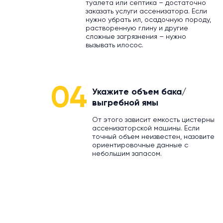
туалета или септика – достаточно
заказать услуги ассенизатора. Если
нужно убрать ил, осадочную породу,
растворенную глину и другие
сложные загрязнения – нужно
вызывать илосос.
04
Укажите объем бака/
выгребной ямы
От этого зависит емкость цистерны
ассенизаторской машины. Если
точный объем неизвестен, назовите
ориентировочные данные с
небольшим запасом.