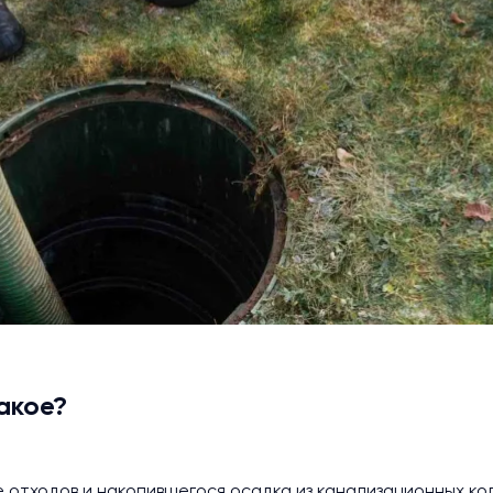
акое?
 отходов и накопившегося осадка из канализационных ко