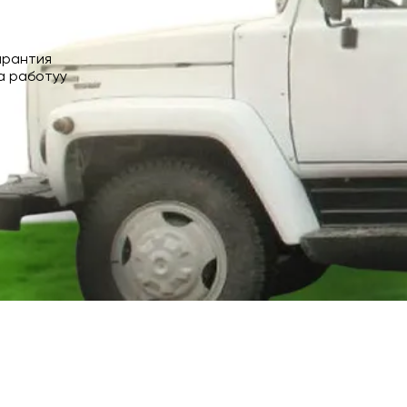
арантия
а работуу