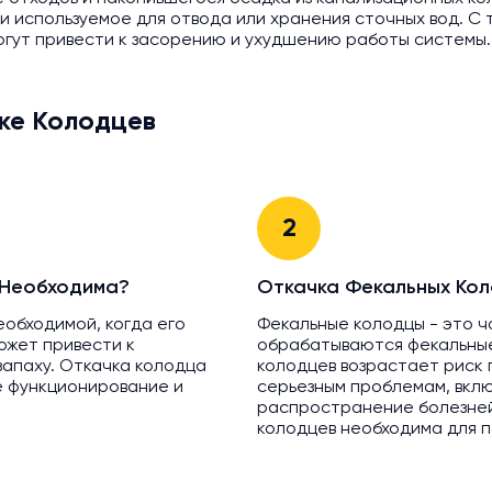
и используемое для отвода или хранения сточных вод. С
могут привести к засорению и ухудшению работы системы
ке Колодцев
2
 Необходима?
Откачка Фекальных Кол
еобходимой, когда его
Фекальные колодцы - это ч
ожет привести к
обрабатываются фекальные
апаху. Откачка колодца
колодцев возрастает риск 
е функционирование и
серьезным проблемам, вкл
распространение болезней
колодцев необходима для п