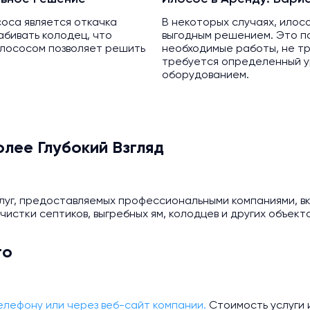
оса является откачка
В некоторых случаях, илос
абивать колодец, что
выгодным решением. Это п
илососом позволяет решить
необходимые работы, не тр
требуется определенный ур
оборудованием.
лее Глубокий Взгляд
луг, предоставляемых профессиональными компаниями, вк
чистки септиков, выгребных ям, колодцев и других объект
то
елефону или через веб-сайт компании.
Стоимость услуги 