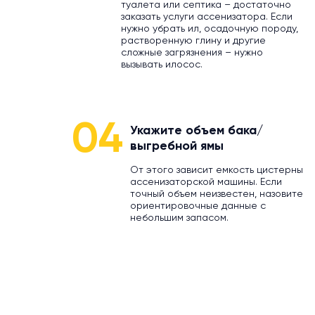
туалета или септика – достаточно
заказать услуги ассенизатора. Если
нужно убрать ил, осадочную породу,
растворенную глину и другие
сложные загрязнения – нужно
вызывать илосос.
04
Укажите объем бака/
выгребной ямы
От этого зависит емкость цистерны
ассенизаторской машины. Если
точный объем неизвестен, назовите
ориентировочные данные с
небольшим запасом.