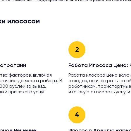
ки илососом
2
 Затратами
Работа Илососа Цена: 
тва факторов, включая
Работа илососа цена вклю
стояние до места работы. В
отходов, но и затраты на 
000 рублей за выезд.
работникам, транспортные
ки при заказе услуг
итоговую стоимость услуги
4
ивное Решение
Илосос в Аренду: Вари