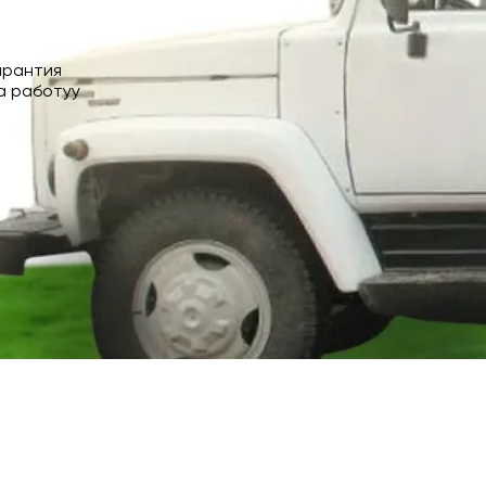
арантия
а работуу