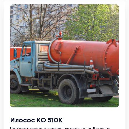
Илосос КО 510К
Не берет тяжелые отложения: песок и ил. Бочка не