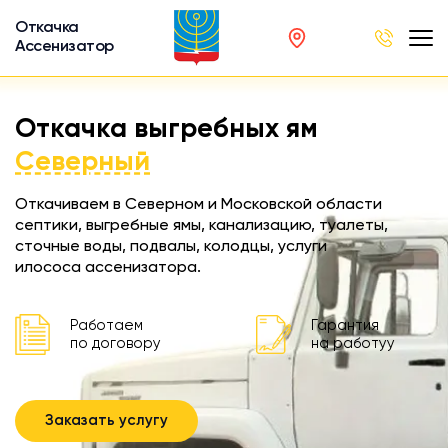
Откачка
Ассенизатор
х ям
Откачка выгребных ям
вод
Северный
Откачиваем в Северном и Московской области
септики, выгребные ямы, канализацию, туалеты,
сточные воды, подвалы, колодцы, услуги
ра
илососа ассенизатора.
ции
 машина
Работаем
Гарантия
ка
по договору
на работуу
ителей
Заказать услугу