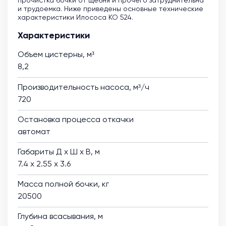
прочистка бочки от щебня и прочего затруднительна
и трудоемка. Ниже приведены основные технические
характеристики Илососа КО 524.
Характеристики
Объем цистерны, м³
8,2
Производительность насоса, м³/ч
720
Остановка процесса откачки
автомат
Габариты Д х Ш х В, м
7.4 х 2.55 х 3.6
Масса полной бочки, кг
20500
Глубина всасывания, м