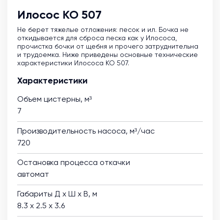
Илосос КО 507
Не берет тяжелые отложения: песок и ил. Бочка не
откидывается для сброса песка как у Илососа,
прочистка бочки от щебня и прочего затруднительна
и трудоемка. Ниже приведены основные технические
характеристики Илососа КО 507.
Характеристики
Объем цистерны, м³
7
Производительность насоса, м³/час
720
Остановка процесса откачки
автомат
Габариты Д х Ш х В, м
8.3 х 2.5 х 3.6