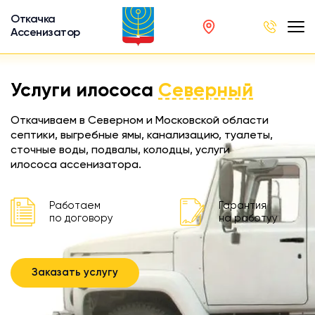
Откачка
Ассенизатор
х ям
Услуги илососа
Северный
вод
Откачиваем в Северном и Московской области
септики, выгребные ямы, канализацию, туалеты,
сточные воды, подвалы, колодцы, услуги
илососа ассенизатора.
ра
ции
Работаем
Гарантия
по договору
на работуу
 машина
ка
Заказать услугу
ителей