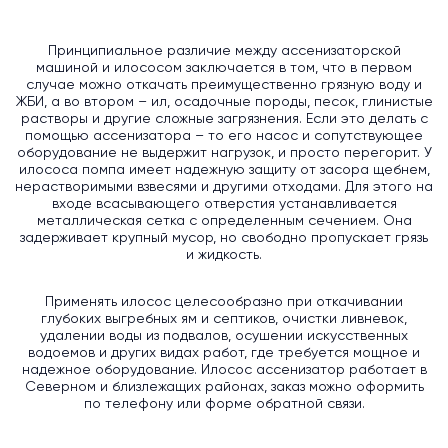
Принципиальное различие между ассенизаторской
машиной и илососом заключается в том, что в первом
случае можно откачать преимущественно грязную воду и
ЖБИ, а во втором – ил, осадочные породы, песок, глинистые
растворы и другие сложные загрязнения. Если это делать с
помощью ассенизатора – то его насос и сопутствующее
оборудование не выдержит нагрузок, и просто перегорит. У
илососа помпа имеет надежную защиту от засора щебнем,
нерастворимыми взвесями и другими отходами. Для этого на
входе всасывающего отверстия устанавливается
металлическая сетка с определенным сечением. Она
задерживает крупный мусор, но свободно пропускает грязь
и жидкость.
Применять илосос целесообразно при откачивании
глубоких выгребных ям и септиков, очистки ливневок,
удалении воды из подвалов, осушении искусственных
водоемов и других видах работ, где требуется мощное и
надежное оборудование. Илосос ассенизатор работает в
Северном и близлежащих районах, заказ можно оформить
по телефону или форме обратной связи.