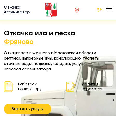
Откачка
Ассенизатор
х ям
Откачка ила и песка
вод
Фряново
Откачиваем в Фряново и Московской области
септики, выгребные ямы, канализацию, туалеты,
сточные воды, подвалы, колодцы, услуги
ра
илососа ассенизатора.
ции
 машина
Работаем
Гарантия
ка
по договору
на работуу
ителей
Заказать услугу