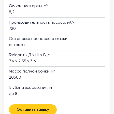
Объем цистерны, м³
8,2
Производительность насоса, м³/ч
720
Остановка процесса откачки
автомат
Габариты Д х Ш х В, м
7.4 х 2.55 х 3.6
Масса полной бочки, кг
20500
Глубина всасывания, м
до 8
Оставить заявку