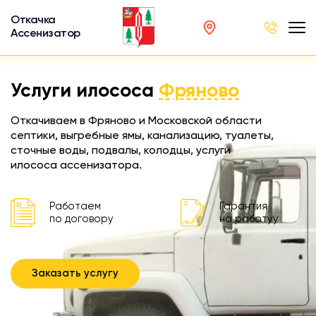
Откачка
Ассенизатор
х ям
Услуги илососа
Фряново
вод
Откачиваем в Фряново и Московской области
септики, выгребные ямы, канализацию, туалеты,
сточные воды, подвалы, колодцы, услуги
илососа ассенизатора.
ра
ции
Работаем
Гарантия
по договору
на работуу
 машина
ка
Заказать услугу
ителей