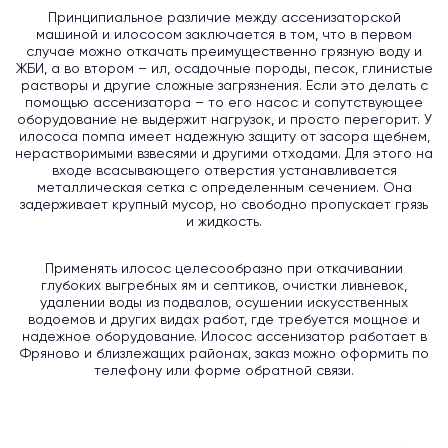
Принципиальное различие между ассенизаторской
машиной и илососом заключается в том, что в первом
случае можно откачать преимущественно грязную воду и
ЖБИ, а во втором – ил, осадочные породы, песок, глинистые
растворы и другие сложные загрязнения. Если это делать с
помощью ассенизатора – то его насос и сопутствующее
оборудование не выдержит нагрузок, и просто перегорит. У
илососа помпа имеет надежную защиту от засора щебнем,
нерастворимыми взвесями и другими отходами. Для этого на
входе всасывающего отверстия устанавливается
металлическая сетка с определенным сечением. Она
задерживает крупный мусор, но свободно пропускает грязь
и жидкость.
Применять илосос целесообразно при откачивании
глубоких выгребных ям и септиков, очистки ливневок,
удалении воды из подвалов, осушении искусственных
водоемов и других видах работ, где требуется мощное и
надежное оборудование. Илосос ассенизатор работает в
Фряново и близлежащих районах, заказ можно оформить по
телефону или форме обратной связи.