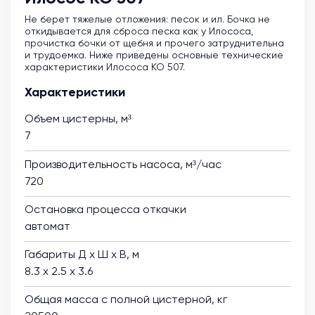
Не берет тяжелые отложения: песок и ил. Бочка не
откидывается для сброса песка как у Илососа,
прочистка бочки от щебня и прочего затруднительна
и трудоемка. Ниже приведены основные технические
характеристики Илососа КО 507.
Характеристики
Объем цистерны, м³
7
Производительность насоса, м³/час
720
Остановка процесса откачки
автомат
Габариты Д х Ш х В, м
8.3 х 2.5 х 3.6
Общая масса с полной цистерной, кг