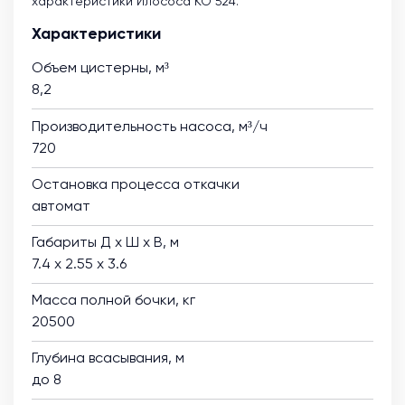
характеристики Илососа КО 524.
Характеристики
Объем цистерны, м³
8,2
Производительность насоса, м³/ч
720
Остановка процесса откачки
автомат
Габариты Д х Ш х В, м
7.4 х 2.55 х 3.6
Масса полной бочки, кг
20500
Глубина всасывания, м
до 8