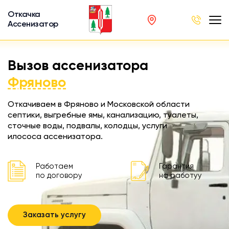
Откачка
Ассенизатор
х ям
Вызов ассенизатора
вод
Фряново
Откачиваем в Фряново и Московской области
септики, выгребные ямы, канализацию, туалеты,
сточные воды, подвалы, колодцы, услуги
ра
илососа ассенизатора.
ции
 машина
Работаем
Гарантия
ка
по договору
на работуу
ителей
Заказать услугу