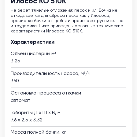
Илосос КО 510К
Не берет тяжелые отложения: песок и ил. Бочка не
откидывается для сброса песка как у Илососа,
прочистка бочки от щебня и прочего затруднительна
и трудоемка. Ниже приведены основные технические
характеристики Илососа КО 510К.
Характеристики
Объем цистерны м³
3.25
Производительность насоса, м³/ч
360
Остановка процесса откачки
автомат
Габариты Д х Ш х В, м
7.6 х 2.5 х 3.32
Масса полной бочки, кг