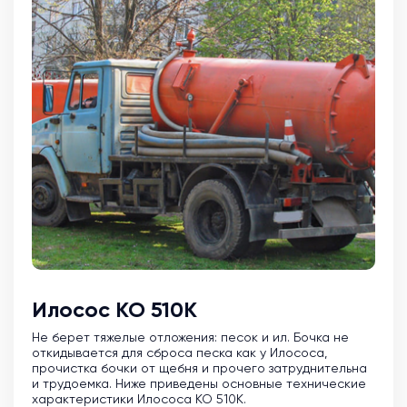
Илосос КО 510К
Не берет тяжелые отложения: песок и ил. Бочка не
откидывается для сброса песка как у Илососа,
прочистка бочки от щебня и прочего затруднительна
и трудоемка. Ниже приведены основные технические
характеристики Илососа КО 510К.