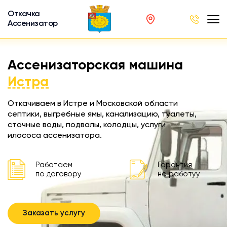
Откачка
Ассенизатор
х ям
Ассенизаторская машина
вод
Истра
Откачиваем в Истре и Московской области
септики, выгребные ямы, канализацию, туалеты,
сточные воды, подвалы, колодцы, услуги
ра
илососа ассенизатора.
ции
 машина
Работаем
Гарантия
ка
по договору
на работуу
ителей
Заказать услугу