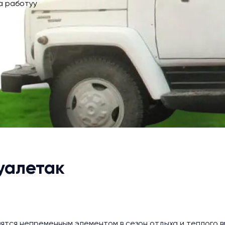
а работуу
уалетак
ятся непременным элементом в сезон отдыха и теплого в