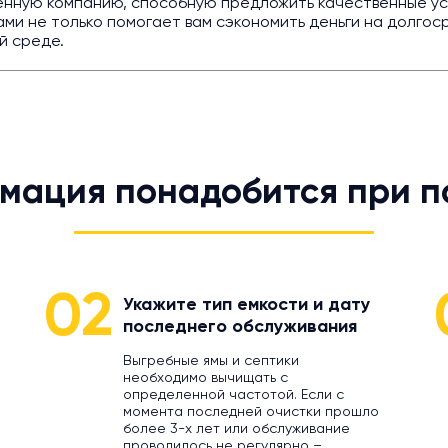
енную компанию, способную предложить качественные ус
ми не только помогает вам сэкономить деньги на долгоср
й среде.
мация понадобится при п
02
Укажите тип емкости и дату
последнего обслуживания
Выгребные ямы и септики
необходимо вычищать с
определенной частотой. Если с
момента последней очистки прошло
более 3-х лет или обслуживание
проводилось не регулярно –