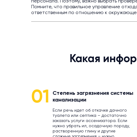
персонала. Поэтому, важно выбрать провер
Помните, что правильное управление отхода
ответственным по отношению к окружающе
Какая инфор
01
Степень загрязнения системы
канализации
Если речь идет об откачке дачного
туалета или септика – достаточно
заказать услуги ассенизатора. Если
нужно убрать ил, осадочную породу,
растворенную глину и другие
сложные загрязнения – нужно