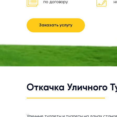
по договору
н
Заказать услугу
Откачка Уличного Т
Уличные туалеты и туалеты на дачах станов