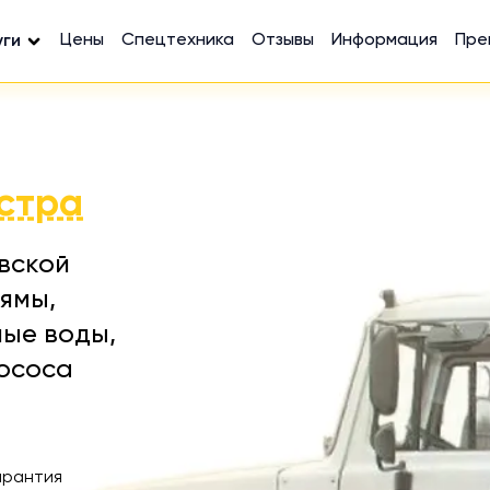
Цены
Спецтехника
Отзывы
Информация
Пре
уги
стра
вской
ямы,
ные воды,
лососа
арантия