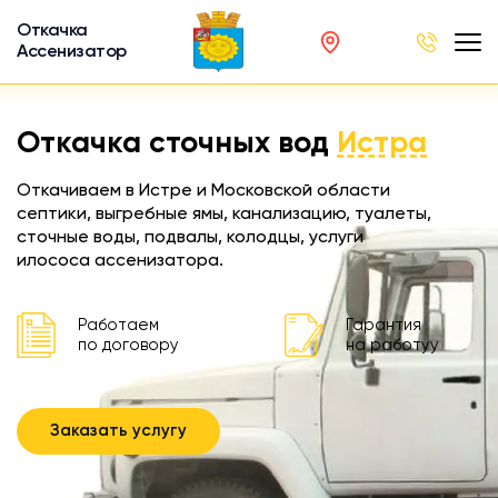
Откачка
Ассенизатор
х ям
Откачка сточных вод
Истра
вод
Откачиваем в Истре и Московской области
септики, выгребные ямы, канализацию, туалеты,
сточные воды, подвалы, колодцы, услуги
илососа ассенизатора.
ра
ции
Работаем
Гарантия
по договору
на работуу
 машина
ка
Заказать услугу
ителей