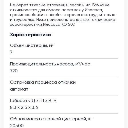
Не берет тяжелые отложения: песок и ил. Бочка не
откидывается для сброса песка как у Илососа,
прочистка бочки от щебня и прочего затруднительна
и трудоемка. Ниже приведены основные технические
характеристики Илососа КО 507.
Характеристики
Объем цистерны, м³
7
Производительность насоса, м³/час
720
Остановка процесса откачки
автомат
Габариты Д х Ш х В, м
8.3 х 2.5 х 3.6
Общая масса с полной цистерной, кг
20500