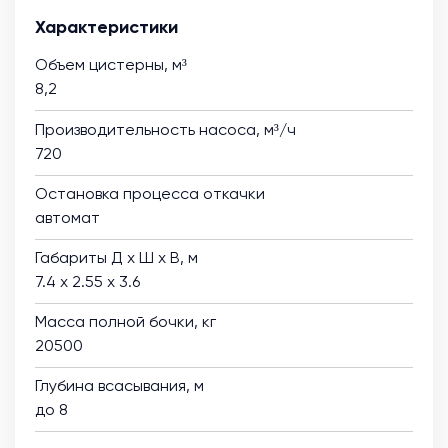
Характеристики
Объем цистерны, м³
8,2
Производительность насоса, м³/ч
720
Остановка процесса откачки
автомат
Габариты Д х Ш х В, м
7.4 х 2.55 х 3.6
Масса полной бочки, кг
20500
Глубина всасывания, м
до 8