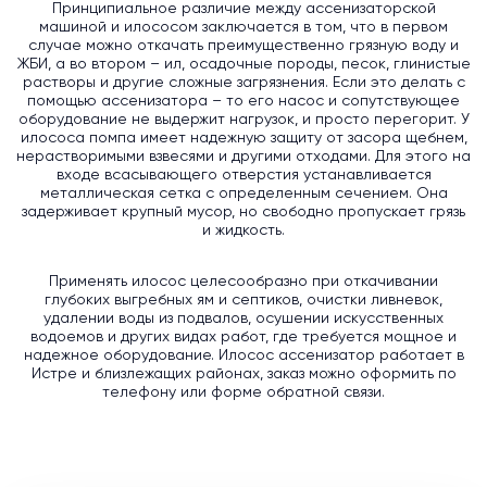
Принципиальное различие между ассенизаторской
машиной и илососом заключается в том, что в первом
случае можно откачать преимущественно грязную воду и
ЖБИ, а во втором – ил, осадочные породы, песок, глинистые
растворы и другие сложные загрязнения. Если это делать с
помощью ассенизатора – то его насос и сопутствующее
оборудование не выдержит нагрузок, и просто перегорит. У
илососа помпа имеет надежную защиту от засора щебнем,
нерастворимыми взвесями и другими отходами. Для этого на
входе всасывающего отверстия устанавливается
металлическая сетка с определенным сечением. Она
задерживает крупный мусор, но свободно пропускает грязь
и жидкость.
Применять илосос целесообразно при откачивании
глубоких выгребных ям и септиков, очистки ливневок,
удалении воды из подвалов, осушении искусственных
водоемов и других видах работ, где требуется мощное и
надежное оборудование. Илосос ассенизатор работает в
Истре и близлежащих районах, заказ можно оформить по
телефону или форме обратной связи.