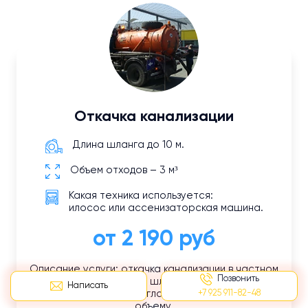
Откачка канализации
Длина шланга до 10 м.
Объем отходов – 3 м³
Какая техника используется:
илосос или ассенизаторская машина.
от 2 190 руб
Описание услуги: откачка канализации в частном
Позвонить
доме с использованием шланга длиной 10 м, вывоз
Написать
+7 925 911-82-48
и утилизация ЖБО согласно установленному
объему.